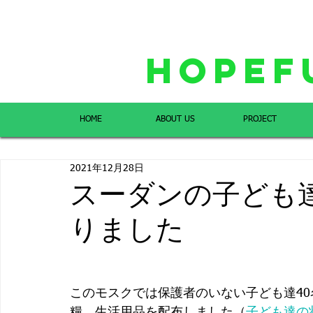
Hopef
HOME
ABOUT US
PROJECT
2021年12月28日
スーダンの子ども
りました
このモスクでは保護者のいない子ども達4
糧、生活用品を配布しました（
子ども達の