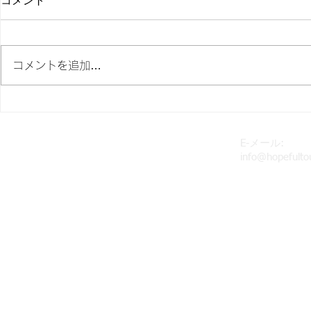
コメント
コメントを追加…
学校菜園活動を通じてライフ
スーダンか
スキルを向上（2023年度スー
糧を配布
ダン事業）
E-メール:
​特定非営利活動法人ホープフル・タッチ
info@hopefulto